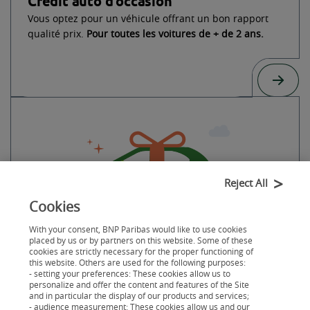
Crédit auto d’occasion
Vous optez pour un véhicule offrant un bon rapport
qualité prix.
Pour toutes les voitures de + de 2 ans.
Reject All
Cookies
Crédit auto neuve
With your consent, BNP Paribas would like to use cookies
Vous financez la voiture qui vous fait plaisir avec des
placed by us or by partners on this website. Some of these
cookies are strictly necessary for the proper functioning of
mensualités adaptées à votre budget.
Pour toutes les
this website. Others are used for the following purposes:
voitures neuves ou de - de 2 ans.
- setting your preferences: These cookies allow us to
personalize and offer the content and features of the Site
and in particular the display of our products and services;
- audience measurement: These cookies allow us and our