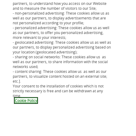
partners, to understand how you access on our Website
and to measure the number of visitors to our Site;
- non-personalized advertising: These cookies allow us as
well as our partners, to display advertisements that are
not personalized according to your profile;
- personalized advertising: These cookies allow us as well
as our partners, to offer you personalized advertising,
more relevant to your interests;
- geolocated advertising: These cookies allow us as well as
our partners, to display personalized advertising based on
your location (geolocated advertising);
- sharing on social networks: These cookies allow us as
well as our partners, to share information with the social
Crédit mobilité durable
networks used;
- content sharing: These cookies allow us as well as our
Vous pouvez conduire en mode éco-responsable, au
partners, to visualize content hosted on an external site;
volant d’une voiture ou sur un 2 roues avec une
etc.].
énergie plus propre grâce à notre solution de
Your consent to the installation of cookies which is not
strictly necessary is free and can be withdrawn at any
financement.
Pour les véhicules électriques ou
time.
hybrides rechargeables
Cookie Policy