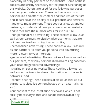
téléchargez-la dès maintenant en
cliquant ici.
placed by us or by partners on this website. Some of these
cookies are strictly necessary for the proper functioning of
this website. Others are used for the following purposes:
- setting your preferences: These cookies allow us to
Vous pouvez procéder à un virement
personalize and offer the content and features of the Site
bancaire :
and in particular the display of our products and services;
- audience measurement: These cookies allow us and our
partners, to understand how you access on our Website
and to measure the number of visitors to our Site;
Pensez à préciser dans votre ordre de virement :
- non-personalized advertising: These cookies allow us as
votre numéro de dossier Cetelem à 14 chiffres
well as our partners, to display advertisements that are
not personalized according to your profile;
votre nom et votre prénom
- personalized advertising: These cookies allow us as well
votre date de naissance
as our partners, to offer you personalized advertising,
more relevant to your interests;
- geolocated advertising: These cookies allow us as well as
our partners, to display personalized advertising based on
your location (geolocated advertising);
Si vous avez plusieurs dossiers Cetelem en cours de
- sharing on social networks: These cookies allow us as
well as our partners, to share information with the social
remboursement, veillez à faire un virement par
networks used;
- content sharing: These cookies allow us as well as our
dossier.
partners, to visualize content hosted on an external site;
etc.].
Your consent to the installation of cookies which is not
Vous pouvez procéder à un paiement par chèque :
strictly necessary is free and can be withdrawn at any
time.
Cookie Policy
Etablissez votre chèque à l'ordre de BNP Paribas