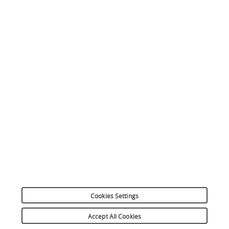
Simulation de crédit
Plus responsable ensemble
Plan du site
Mentions légales
Réclamation
Informations sur les cookies
Préférences cookies
Données personnelles
Dispositif d’alerte
Suivez-nous
Cookies Settings
Copyright 2026
Accept All Cookies