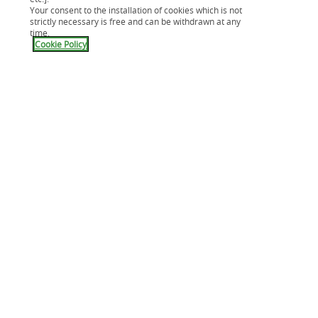
Your consent to the installation of cookies which is not
strictly necessary is free and can be withdrawn at any
time.
Cookie Policy
Une assistance juridique offerte
pendant 1 an
Pour toute souscription d'un prêt travaux éco-
responsable, vous réalisez sereinement vos travaux
de rénovation énergétique grâce à l'accompagnement
d'expert.