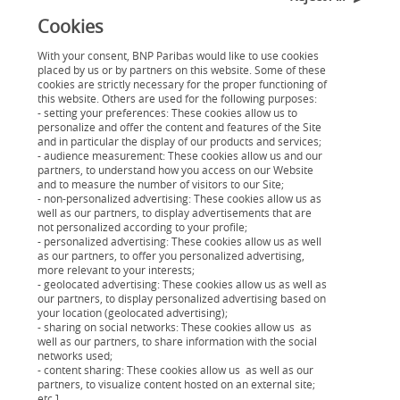
Cookies
With your consent, BNP Paribas would like to use cookies
placed by us or by partners on this website. Some of these
cookies are strictly necessary for the proper functioning of
this website. Others are used for the following purposes:
- setting your preferences: These cookies allow us to
personalize and offer the content and features of the Site
and in particular the display of our products and services;
Une protection complète pour mon
- audience measurement: These cookies allow us and our
partners, to understand how you access on our Website
crédit
and to measure the number of visitors to our Site;
(1)
Bénéficiez de garanties
pour sécuriser le
- non-personalized advertising: These cookies allow us as
well as our partners, to display advertisements that are
remboursement de votre crédit renouvelable grâce à
not personalized according to your profile;
une assurance emprunteur facultative mais
- personalized advertising: These cookies allow us as well
as our partners, to offer you personalized advertising,
essentielle.
more relevant to your interests;
- geolocated advertising: These cookies allow us as well as
our partners, to display personalized advertising based on
(1) Détail des conditions et limites de garantie disponibles sur simple
your location (geolocated advertising);
demande ou en cliquant sur "Découvrir notre assurance"
- sharing on social networks: These cookies allow us as
well as our partners, to share information with the social
networks used;
- content sharing: These cookies allow us as well as our
partners, to visualize content hosted on an external site;
etc.].