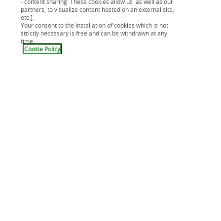
- content sharing: These cookies allow us as well as our
partners, to visualize content hosted on an external site;
etc.].
Your consent to the installation of cookies which is not
strictly necessary is free and can be withdrawn at any
time.
Cookie Policy
Partagez-vous les questions d’argent en famille ?
Découvrez le grâce à ce test, en
cliquant ici