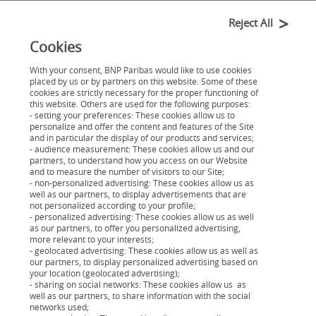
modules constitués de vidéos pédagogiques
Reject All
et de quizz :
Cookies
1.
La gestion d’un budget personnel,
With your consent, BNP Paribas would like to use cookies
2.
A quoi servent l’épargne et le crédit (Le
placed by us or by partners on this website. Some of these
cookies are strictly necessary for the proper functioning of
financement d’un projet),
this website. Others are used for the following purposes:
- setting your preferences: These cookies allow us to
3.
La banque et la relation avec mon
personalize and offer the content and features of the Site
and in particular the display of our products and services;
conseiller bancaire.Ainsi qu’un jeu de mise
- audience measurement: These cookies allow us and our
en situation sous la forme d’un serious
partners, to understand how you access on our Website
and to measure the number of visitors to our Site;
game qui permet de confronter le jeune à
- non-personalized advertising: These cookies allow us as
well as our partners, to display advertisements that are
la gestion d’un budget mensuel, et recevoir,
not personalized according to your profile;
une fois les différentes étapes passées, un
- personalized advertising: These cookies allow us as well
as our partners, to offer you personalized advertising,
passeport nominatif !
more relevant to your interests;
- geolocated advertising: These cookies allow us as well as
our partners, to display personalized advertising based on
Vous souhaitez en savoir plus sur ce programme
your location (geolocated advertising);
- sharing on social networks: These cookies allow us as
?
well as our partners, to share information with the social
networks used;