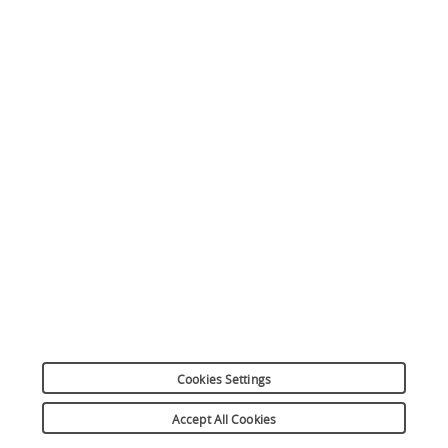
Plan du site
Mentions légales
Réclamation
Informations sur les cookies
Préférences cookies
Données personnelles
Dispositif d’alerte
Suivez-nous
Copyright 2026
Cookies Settings
Retour
Accept All Cookies