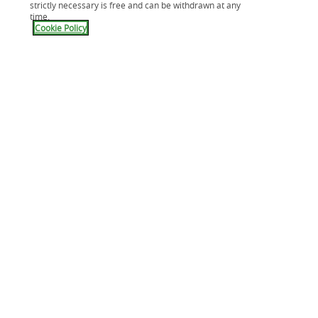
strictly necessary is free and can be withdrawn at any
time.
Cookie Policy
Comment faire si vous avez du mal à éviter le
découvert bancaire ?
Petit rappel
: on parle de découvert bancaire
lorsque le solde du compte est négatif.
Il n’y a pas à avoir honte d’être à découvert,
plus d’1 Français sur 5 est dans ce cas
chaque mois et même les plus aisés sont
touchés.
Un découvert bancaire autorisé
est une
facilité de caisse accordée par la
banque, permettant d'utiliser un solde
négatif jusqu'à une limite du montant