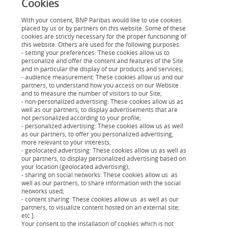
vous dans votre espace client ou application
Cookies
mobile bancaires.
With your consent, BNP Paribas would like to use cookies
placed by us or by partners on this website. Some of these
cookies are strictly necessary for the proper functioning of
4.
Privilégiez les cartes bancaires à débit
this website. Others are used for the following purposes:
- setting your preferences: These cookies allow us to
immédiat
plutôt qu’à débit différé, plus
personalize and offer the content and features of the Site
simple pour respecter votre budget
and in particular the display of our products and services;
- audience measurement: These cookies allow us and our
mensuel.
partners, to understand how you access on our Website
and to measure the number of visitors to our Site;
- non-personalized advertising: These cookies allow us as
5.
Calez vos prélèvements au moment de
well as our partners, to display advertisements that are
not personalized according to your profile;
l’arrivée de vos revenus.
- personalized advertising: These cookies allow us as well
as our partners, to offer you personalized advertising,
more relevant to your interests;
6.
Primordial pour pallier aux imprévus,
- geolocated advertising: These cookies allow us as well as
our partners, to display personalized advertising based on
constituez une épargne de précaution
:
your location (geolocated advertising);
- sharing on social networks: These cookies allow us as
automatisez un virement d’épargne, même
well as our partners, to share information with the social
modeste, chaque début de mois. Mettez de
networks used;
- content sharing: These cookies allow us as well as our
côté les rentrées d'argent imprévues,
partners, to visualize content hosted on an external site;
etc.].
comme les primes.
Your consent to the installation of cookies which is not