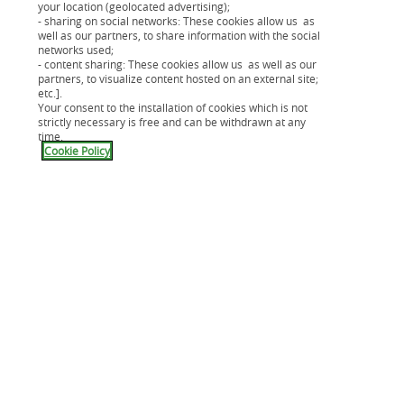
your location (geolocated advertising);
Cette remise s'applique exclusivement
- sharing on social networks: These cookies allow us as
well as our partners, to share information with the social
aux impôts directs c’est-à-dire ceux où le
networks used;
redevable paie directement les impôts :
- content sharing: These cookies allow us as well as our
partners, to visualize content hosted on an external site;
etc.].
Your consent to the installation of cookies which is not
l'impôt sur le revenu
strictly necessary is free and can be withdrawn at any
la taxe d'habitation
time.
Cookie Policy
la taxe foncière.
Vous pouvez faire cette demande que vous
soyez un particulier ou une entreprise.
Dans quels cas pouvez-vous demander une
remise gracieuse ?
Certains motifs de demande sont
considérés comme favorables :