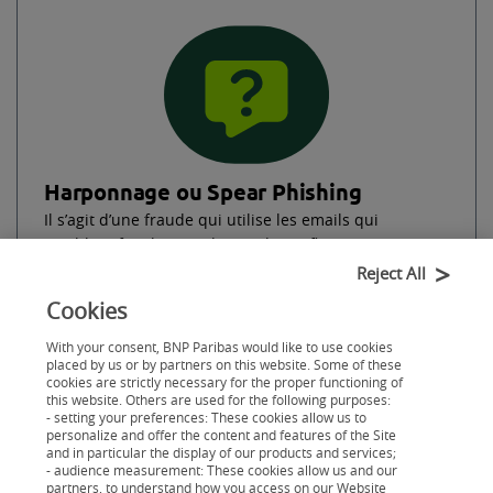
Harponnage ou Spear Phishing
Il s’agit d’une fraude qui utilise les emails qui
semblent familiers et dignes de confiance, pour mener
des attaques ciblées contre des individus et des
Reject All
entreprises.
Cookies
With your consent, BNP Paribas would like to use cookies
placed by us or by partners on this website. Some of these
cookies are strictly necessary for the proper functioning of
this website. Others are used for the following purposes:
- setting your preferences: These cookies allow us to
personalize and offer the content and features of the Site
and in particular the display of our products and services;
- audience measurement: These cookies allow us and our
partners, to understand how you access on our Website