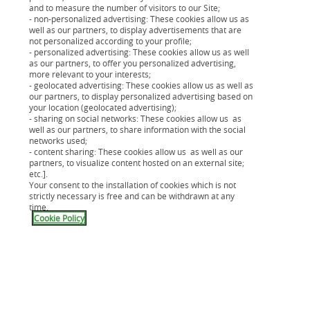
and to measure the number of visitors to our Site;
- non-personalized advertising: These cookies allow us as
Hameçonnage vocal ou Vishing
well as our partners, to display advertisements that are
Le vishing se sert d’arnaques vocales pour conduire
not personalized according to your profile;
- personalized advertising: These cookies allow us as well
les victimes de fraudes à faire des choses qu’ils
as our partners, to offer you personalized advertising,
pensent être dans leur intérêt en imposant un
more relevant to your interests;
sentiment d’urgence. Exemple : message vocal incitant
- geolocated advertising: These cookies allow us as well as
our partners, to display personalized advertising based on
à réinitialiser ses informations bancaires parce que
your location (geolocated advertising);
son compte a été piraté.
- sharing on social networks: These cookies allow us as
well as our partners, to share information with the social
networks used;
- content sharing: These cookies allow us as well as our
partners, to visualize content hosted on an external site;
etc.].
Your consent to the installation of cookies which is not
strictly necessary is free and can be withdrawn at any
time.
Cookie Policy
Appâtage
Cette fraude se base sur le désir humain de
récompense. Elle peut survenir en ligne ou en