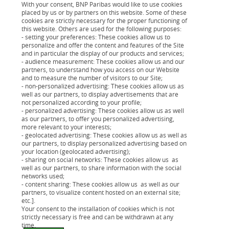
With your consent, BNP Paribas would like to use cookies
placed by us or by partners on this website. Some of these
cookies are strictly necessary for the proper functioning of
Profitez du bonus vélo
: que vous achetiez un
this website. Others are used for the following purposes:
- setting your preferences: These cookies allow us to
vélo classique, à assistance électrique ou
personalize and offer the content and features of the Site
même cargo, vous pouvez obtenir une aide
and in particular the display of our products and services;
- audience measurement: These cookies allow us and our
provenant de l’État et de votre collectivité
partners, to understand how you access on our Website
and to measure the number of visitors to our Site;
(aide sous conditions de ressources). Ces
- non-personalized advertising: These cookies allow us as
aides sont prolongées jusqu'en 2027.
well as our partners, to display advertisements that are
not personalized according to your profile;
- personalized advertising: These cookies allow us as well
as our partners, to offer you personalized advertising,
Bonus jusqu’à 400€ pour un vélo électrique
more relevant to your interests;
- geolocated advertising: These cookies allow us as well as
et 150€ pour un vélo classique. Pour en
our partners, to display personalized advertising based on
savoir plus,
cliquez ici
.
your location (geolocated advertising);
- sharing on social networks: These cookies allow us as
well as our partners, to share information with the social
networks used;
Le saviez-vous ?
- content sharing: These cookies allow us as well as our
partners, to visualize content hosted on an external site;
etc.].
L'indemnité kilométrique vélo proposée par
Your consent to the installation of cookies which is not
strictly necessary is free and can be withdrawn at any
l'employeur permet d'être défrayé pour une
time.