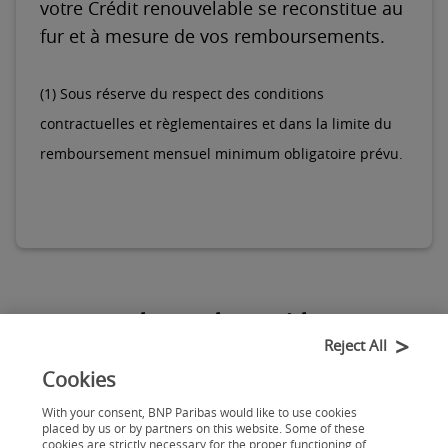
votre Crédit renouvelable se reconstitue au
fur et à mesure de vos remboursements.
(1) Sous réserve du respect des conditions
contractuelles et règlementaires et dans la limite du
remboursement mensuel minimum obligatoire prévu.
Comment demander rapidement un
Reject All
prêt de 3000€ ?
Cookies
With your consent, BNP Paribas would like to use cookies
placed by us or by partners on this website. Some of these
Voici les
3 étapes
pour faire votre
cookies are strictly necessary for the proper functioning of