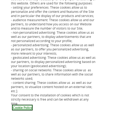
this website. Others are used for the following purposes:
demande de crédit
- setting your preferences: These cookies allow us to
personalize and offer the content and features of the Site
and in particular the display of our products and services;
- audience measurement: These cookies allow us and our
partners, to understand how you access on our Website
and to measure the number of visitors to our Site;
Votre projet en quelques clics
- non-personalized advertising: These cookies allow us as
well as our partners, to display advertisements that are
Grâce au simulateur, précisez votre demande de
not personalized according to your profile;
- personalized advertising: These cookies allow us as well
prêt de 3000€ en indiquant la mensualité ou la
as our partners, to offer you personalized advertising,
durée de remboursement souhaitée pour
more relevant to your interests;
- geolocated advertising: These cookies allow us as well as
découvrir notre offre de financement.
our partners, to display personalized advertising based on
your location (geolocated advertising);
- sharing on social networks: These cookies allow us as
Votre demande de crédit en 8 min
well as our partners, to share information with the social
networks used;
Vous remplissez le formulaire avec les
- content sharing: These cookies allow us as well as our
informations requises, vous obtenez une
partners, to visualize content hosted on an external site;
etc.].
première réponse de principe immédiatement !
Your consent to the installation of cookies which is not
strictly necessary is free and can be withdrawn at any
Votre contrat signé en ligne
time.
Cookie Policy
Après étude de votre demande, si votre dossier