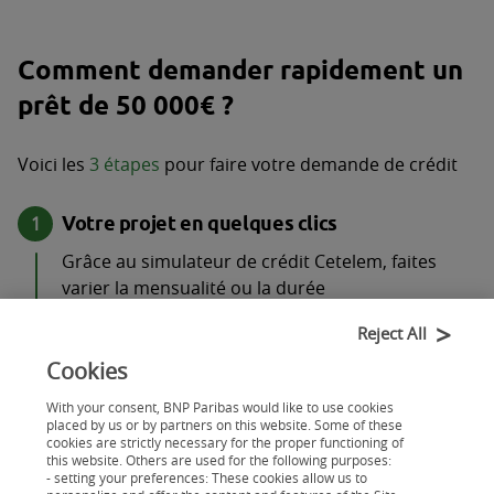
Comment demander rapidement un
prêt de 50 000€ ?
Voici les
3 étapes
pour faire votre demande de crédit
Votre projet en quelques clics
Grâce au simulateur de crédit Cetelem, faites
varier la mensualité ou la durée
de remboursement souhaitée pour choisir la
Reject All
meilleure solution de financement pour votre
projet
Cookies
With your consent, BNP Paribas would like to use cookies
Votre demande de crédit en 8 min
placed by us or by partners on this website. Some of these
cookies are strictly necessary for the proper functioning of
Vous remplissez le formulaire avec les
this website. Others are used for the following purposes:
informations requises, vous obtenez une
- setting your preferences: These cookies allow us to