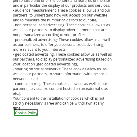
personalize and offer the content and features of the Site
première réponse de principe immédiatement !
and in particular the display of our products and services;
- audience measurement: These cookies allow us and our
Votre contrat signé en ligne
partners, to understand how you access on our Website
and to measure the number of visitors to our Site;
- non-personalized advertising: These cookies allow us as
Après étude de votre demande, si votre dossier
well as our partners, to display advertisements that are
est accepté, vous téléchargez les pièces
not personalized according to your profile;
- personalized advertising: These cookies allow us as well
justificatives (Une pièce d'identité en cours de
as our partners, to offer you personalized advertising,
validité, un Relevé d'Identité Bancaire, un
more relevant to your interests;
- geolocated advertising: These cookies allow us as well as
justificatif de domicile de moins de 6 mois, un
our partners, to display personalized advertising based on
justitificatif de revenus ), et signez votre contrat
your location (geolocated advertising);
- sharing on social networks: These cookies allow us as
en ligne.
well as our partners, to share information with the social
networks used;
- content sharing: These cookies allow us as well as our
partners, to visualize content hosted on an external site;
etc.].
Your consent to the installation of cookies which is not
strictly necessary is free and can be withdrawn at any
time.
Cookie Policy