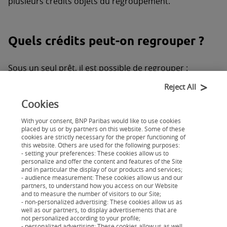
plusieurs crédits objets du regroupement.
Quels crédits peut-on regrouper ?
Sous un seul prêt, il est possible de regrouper :
des
crédits à la consommation
(
prêt personnel
,
crédit
Reject All
renouvelable
..
)
Cookies
un ou plusieurs crédits immobiliers
un découvert bancaire.
With your consent, BNP Paribas would like to use cookies
placed by us or by partners on this website. Some of these
cookies are strictly necessary for the proper functioning of
this website. Others are used for the following purposes:
- setting your preferences: These cookies allow us to
Démarches à effectuer pour un
personalize and offer the content and features of the Site
and in particular the display of our products and services;
rachat de crédits
- audience measurement: These cookies allow us and our
partners, to understand how you access on our Website
and to measure the number of visitors to our Site;
Lorsque vous souhaitez faire un rachat de crédits,
- non-personalized advertising: These cookies allow us as
well as our partners, to display advertisements that are
vous devez effectuer une demande de prêt, ce
not personalized according to your profile;
- personalized advertising: These cookies allow us as well