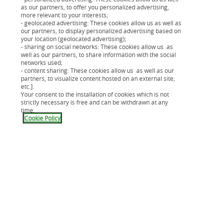
nouveau prêt regroupant alors vos crédits en cours. A
as our partners, to offer you personalized advertising,
partir des informations et des justificatifs que vous
more relevant to your interests;
- geolocated advertising: These cookies allow us as well as
devrez lui fournir, l’établissement de crédit analysera
our partners, to display personalized advertising based on
votre situation personnelle et financière et vous
your location (geolocated advertising);
- sharing on social networks: These cookies allow us as
proposera la solution adaptée au mieux à vos besoins.
well as our partners, to share information with the social
Dans certains cas de regroupement de crédits, une
networks used;
- content sharing: These cookies allow us as well as our
garantie hypothécaire sur votre bien immobilier
partners, to visualize content hosted on an external site;
pourra vous être demandée.
etc.].
Your consent to the installation of cookies which is not
strictly necessary is free and can be withdrawn at any
time.
Cookie Policy
Pour prendre votre décision
Si votre demande est acceptée, l’établissement de
crédit vous proposera une offre de crédit.
Comme pour tous crédits, l’établissement financier
vous communiquera les données financières induites
pas cette opération. (Taux, mensualité, coût du crédit,