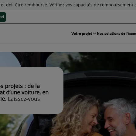
édit vous engage et doit être remboursé. Vérifiez
Votre espace personnel
nmag
Auto
 Auto
 pour tous vos projets : de la
aison à l’achat d’une voiture, en
omies d’énergie
. Laissez-vous