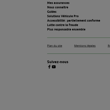
En 2025, avec la prise
grandissante des enje
afin de vous encourage
peu polluante, l'Etat f
"bonus écologique" mais
montant à la baisse.