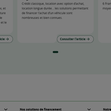
que : mode
La Caf, ce n’est
logements !