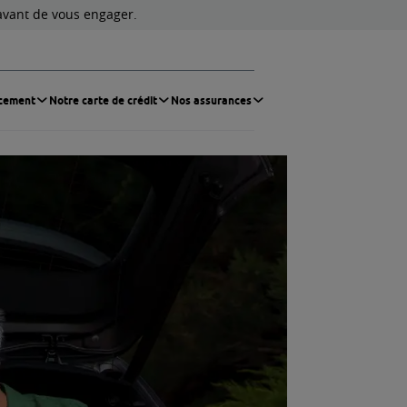
 vos capacités de remboursement avant de vous en
Votre projet
Nos solutions de financement
Notre cart