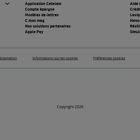
 de conscience
Crédit classique, locatio
ux environnementaux, et
location longue durée… 
r à acquérir une voiture
de financer l’achat d’un 
rançais maintient l'aide
nombreuses et bien con
 revoit les critères et le
Consulter l'article