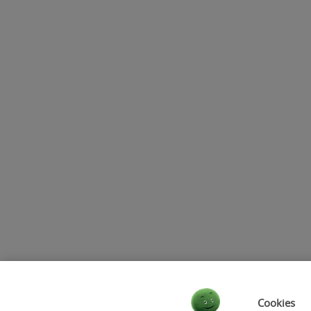
Votre projet
Mes assurances
Nous connaître
Guides
Solutions Véhicule Pro
Accessibilité : partielle
Lutte contre la fraude
Plus responsable ensemb
Plan du site
Mentio