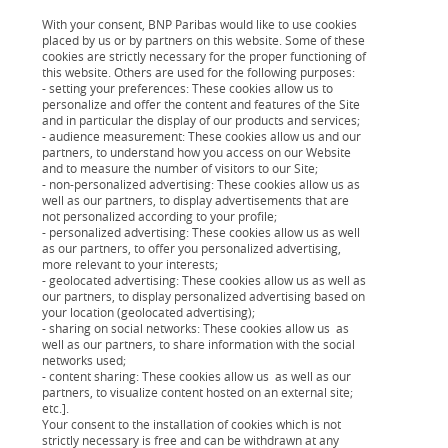
banque ou l’établissement de crédit, tandis que la
durée de remboursement dépend de l’emprunteur.
With your consent, BNP Paribas would like to use cookies
placed by us or by partners on this website. Some of these
Selon le montant à emprunter, réaliser des
cookies are strictly necessary for the proper functioning of
this website. Others are used for the following purposes:
simulations en ligne
permettra d’adapter la durée et
- setting your preferences: These cookies allow us to
les mensualités aux capacités de remboursement de
personalize and offer the content and features of the Site
and in particular the display of our products and services;
l’emprunteur.
- audience measurement: These cookies allow us and our
partners, to understand how you access on our Website
and to measure the number of visitors to our Site;
En effet, le montant de l’emprunt peut vous faire
- non-personalized advertising: These cookies allow us as
choisir une durée plus longue afin de rembourser
well as our partners, to display advertisements that are
not personalized according to your profile;
votre véhicule avec des mensualités plus petites. Ainsi,
- personalized advertising: These cookies allow us as well
as our partners, to offer you personalized advertising,
pour un
crédit auto compris entre 25 000 € et 75 000 €
,
more relevant to your interests;
il peut être plus judicieux d’opter pour un
crédit sur 84
- geolocated advertising: These cookies allow us as well as
our partners, to display personalized advertising based on
mois
.
your location (geolocated advertising);
- sharing on social networks: These cookies allow us as
well as our partners, to share information with the social
Le crédit auto 84 mois peut permettre de financer
networks used;
l’achat d’une voiture neuve ou d'occasion récente, car
- content sharing: These cookies allow us as well as our
partners, to visualize content hosted on an external site;
allonger la durée permet de réduire les mensualités.
etc.].
Attention
Your consent to the installation of cookies which is not
toutefois, car ce choix n’est pas sans
strictly necessary is free and can be withdrawn at any