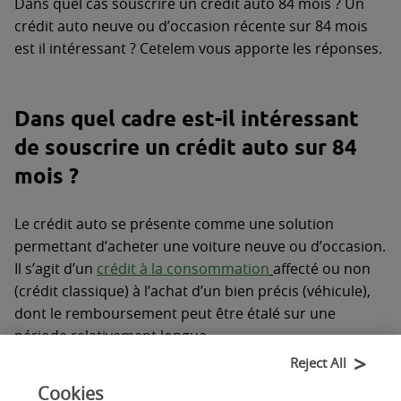
Dans quel cas souscrire un crédit auto 84 mois ? Un
crédit auto neuve ou d’occasion récente sur 84 mois
est il intéressant ? Cetelem vous apporte les réponses.
Dans quel cadre est-il intéressant
de souscrire un crédit auto sur 84
mois ?
Le crédit auto se présente comme une solution
permettant d’acheter une voiture neuve ou d’occasion.
Il s’agit d’un
crédit à la consommation
affecté ou non
(crédit classique) à l’achat d’un bien précis (véhicule),
dont le remboursement peut être étalé sur une
période relativement longue.
Reject All
Le taux d’emprunt est fixé préalablement par la
Cookies